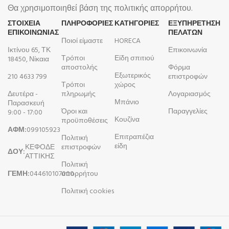
Θα χρησιμοποιηθεί βάση της πολιτικής απορρήτου.
ΣΤΟΙΧΕΙΑ
ΠΛΗΡΟΦΟΡΊΕΣ
ΚΑΤΗΓΟΡΙΕΣ
ΕΞΥΠΗΡΕΤΗΣΗ
ΕΠΙΚΟΙΝΩΝΙΑΣ
ΠΕΛΑΤΩΝ
Ποιοί είμαστε
HORECA
Ικτίνου 65, ΤΚ
Επικοινωνία
Τρόποι
Είδη σπιτιού
18450, Νίκαια
αποστολής
Φόρμα
Εξωτερικός
210 4633 799
επιστροφών
Τρόποι
χώρος
Δευτέρα -
πληρωμής
Λογαριασμός
Μπάνιο
Παρασκευή
Όροι και
Παραγγελίες
9:00 - 17:00
Κουζίνα
προϋποθέσεις
ΑΦΜ:
099105923
Επιτραπέζια
Πολιτική
είδη
ΚΕΦΟΔΕ
επιστροφών
ΔΟΥ:
ΑΤΤΙΚΗΣ
Πολιτική
ΓΕΜΗ:
044610107000
απορρήτου
Πολιτική cookies