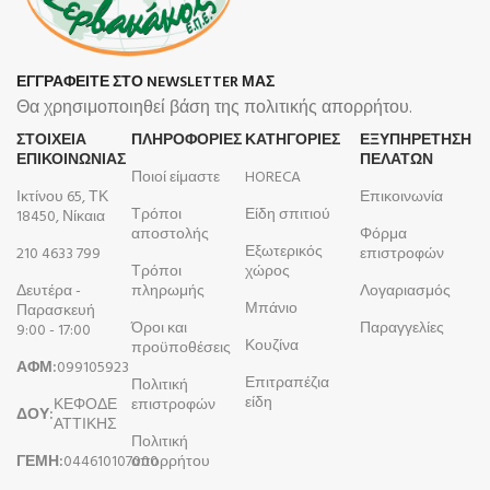
ΕΓΓΡΑΦΕΙΤΕ ΣΤΟ NEWSLETTER ΜΑΣ
Θα χρησιμοποιηθεί βάση της πολιτικής απορρήτου.
ΣΤΟΙΧΕΙΑ
ΠΛΗΡΟΦΟΡΊΕΣ
ΚΑΤΗΓΟΡΙΕΣ
ΕΞΥΠΗΡΕΤΗΣΗ
ΕΠΙΚΟΙΝΩΝΙΑΣ
ΠΕΛΑΤΩΝ
Ποιοί είμαστε
HORECA
Ικτίνου 65, ΤΚ
Επικοινωνία
Τρόποι
Είδη σπιτιού
18450, Νίκαια
αποστολής
Φόρμα
Εξωτερικός
210 4633 799
επιστροφών
Τρόποι
χώρος
Δευτέρα -
πληρωμής
Λογαριασμός
Μπάνιο
Παρασκευή
Όροι και
Παραγγελίες
9:00 - 17:00
Κουζίνα
προϋποθέσεις
ΑΦΜ:
099105923
Επιτραπέζια
Πολιτική
είδη
ΚΕΦΟΔΕ
επιστροφών
ΔΟΥ:
ΑΤΤΙΚΗΣ
Πολιτική
ΓΕΜΗ:
044610107000
απορρήτου