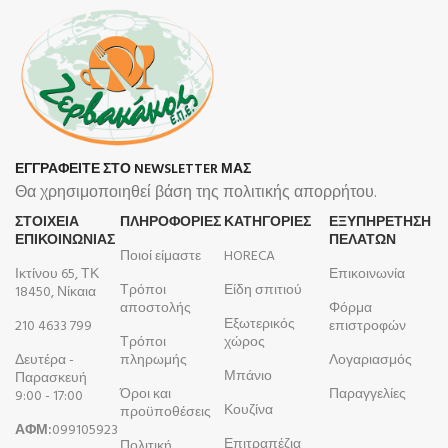
ΕΓΓΡΑΦΕΙΤΕ ΣΤΟ NEWSLETTER ΜΑΣ
Θα χρησιμοποιηθεί βάση της πολιτικής απορρήτου.
ΣΤΟΙΧΕΙΑ
ΠΛΗΡΟΦΟΡΊΕΣ
ΚΑΤΗΓΟΡΙΕΣ
ΕΞΥΠΗΡΕΤΗΣΗ
ΕΠΙΚΟΙΝΩΝΙΑΣ
ΠΕΛΑΤΩΝ
Ποιοί είμαστε
HORECA
Ικτίνου 65, ΤΚ
Επικοινωνία
Τρόποι
Είδη σπιτιού
18450, Νίκαια
αποστολής
Φόρμα
Εξωτερικός
210 4633 799
επιστροφών
Τρόποι
χώρος
Δευτέρα -
πληρωμής
Λογαριασμός
Μπάνιο
Παρασκευή
Όροι και
Παραγγελίες
9:00 - 17:00
Κουζίνα
προϋποθέσεις
ΑΦΜ:
099105923
Επιτραπέζια
Πολιτική