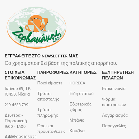
ΕΓΓΡΑΦΕΙΤΕ ΣΤΟ NEWSLETTER ΜΑΣ
Θα χρησιμοποιηθεί βάση της πολιτικής απορρήτου.
ΣΤΟΙΧΕΙΑ
ΠΛΗΡΟΦΟΡΊΕΣ
ΚΑΤΗΓΟΡΙΕΣ
ΕΞΥΠΗΡΕΤΗΣΗ
ΕΠΙΚΟΙΝΩΝΙΑΣ
ΠΕΛΑΤΩΝ
Ποιοί είμαστε
HORECA
Ικτίνου 65, ΤΚ
Επικοινωνία
Τρόποι
Είδη σπιτιού
18450, Νίκαια
αποστολής
Φόρμα
Εξωτερικός
210 4633 799
επιστροφών
Τρόποι
χώρος
Δευτέρα -
πληρωμής
Λογαριασμός
Μπάνιο
Παρασκευή
Όροι και
Παραγγελίες
9:00 - 17:00
Κουζίνα
προϋποθέσεις
ΑΦΜ:
099105923