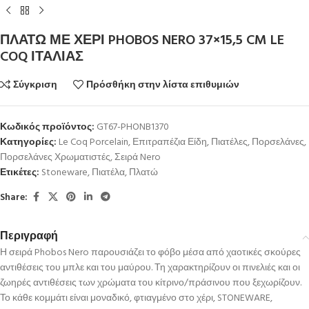
ΠΛΑΤΩ ΜΕ ΧΕΡΙ PHOBOS NERO 37×15,5 CM LE
COQ ΙΤΑΛΙΑΣ
Σύγκριση
Πρόσθήκη στην λίστα επιθυμιών
Κωδικός προϊόντος:
GT67-PHONB1370
Κατηγορίες:
Le Coq Porcelain
,
Επιτραπέζια Είδη
,
Πιατέλες
,
Πορσελάνες
,
Πορσελάνες Χρωματιστές
,
Σειρά Nero
Ετικέτες:
Stoneware
,
Πιατέλα
,
Πλατώ
Share:
Περιγραφή
Η σειρά Phobos Nero παρουσιάζει το φόβο μέσα από χαοτικές σκούρες
αντιθέσεις του μπλε και του μαύρου. Τη χαρακτηρίζουν οι πινελιές και οι
ζωηρές αντιθέσεις των χρώματα του κίτρινο/πράσινου που ξεχωρίζουν.
Το κάθε κομμάτι είναι μοναδικό, φτιαγμένο στο χέρι, STONEWARE,