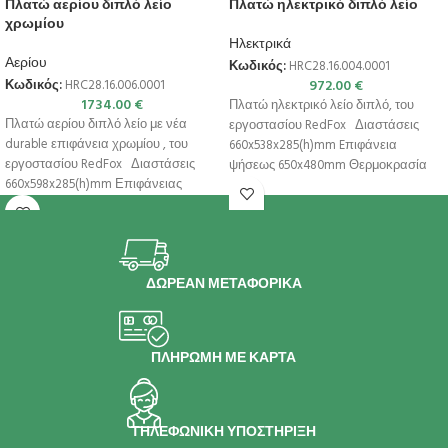
Πλατώ αερίου διπλό λείο
Πλατώ ηλεκτρικό διπλό λείο
χρωμίου
Ηλεκτρικά
Αερίου
Κωδικός:
HRC28.16.004.0001
972.00
€
Κωδικός:
HRC28.16.006.0001
1734.00
€
Πλατώ ηλεκτρικό λείο διπλό, του
Πλατώ αερίου διπλό λείο με νέα
εργοστασίου RedFox Διαστάσεις
durable επιφάνεια χρωμίου , του
660x538x285(h)mm Eπιφάνεια
εργοστασίου RedFox Διαστάσεις
ψήσεως 650x480mm Θερμοκρασία
660x598x285(h)mm Επιφάνειας
50ºC – 300ºC Ισχύς 6kW | 400V
ψήσεως 650x480mm Θερμοκρασία
ΔΩΡΕΑΝ ΜΕΤΑΦΟΡΙΚΑ
ΠΛΗΡΩΜΗ ΜΕ ΚΑΡΤΑ
ΤΗΛΕΦΩΝΙΚΗ ΥΠΟΣΤΗΡΙΞΗ