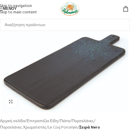
Skip to navigation
ΜΕΝΟΎ
Skip to main content
Κλικ για μεγέθυνση
Αρχική σελίδα
Επιτραπέζια Είδη
Πιάτα
Πορσελάνες
Πορσελάνες Χρωματιστές
Le Coq Porcelain
Σειρά Nero