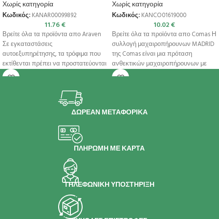
Χωρίς κατηγορία
Χωρίς κατηγορία
Κωδικός:
KANAR00099892
Κωδικός:
KANCO01619000
11.76
€
10.02
€
Βρείτε όλα τα προϊόντα απο Araven
Βρείτε όλα τα προϊόντα απο Comas Η
Σε εγκαταστάσεις
συλλογή μαχαιροπήρουνων MADRID
αυτοεξυπηρέτησης, τα τρόφιμα που
της Comas είναι μια πρόταση
εκτίθενται πρέπει να προστατεύονται
ανθεκτικών μαχαιροπήρουνων με
από άμεση μόλυνση που
μοντέρνα εμφάνιση.
ΔΩΡΕΑΝ ΜΕΤΑΦΟΡΙΚΑ
ΠΛΗΡΩΜΗ ΜΕ ΚΑΡΤΑ
ΤΗΛΕΦΩΝΙΚΗ ΥΠΟΣΤΗΡΙΞΗ