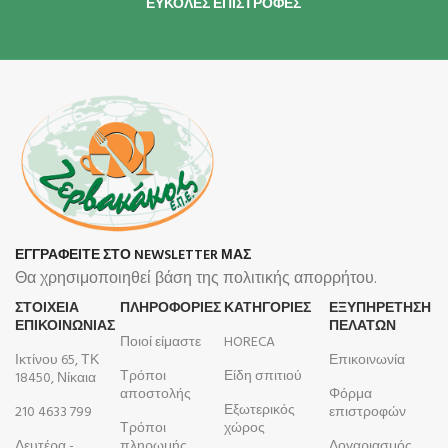
ΕΥΚΟΛΕΣ ΕΠΙΣΤΡΟΦΕΣ
ΕΓΓΡΑΦΕΙΤΕ ΣΤΟ NEWSLETTER ΜΑΣ
Θα χρησιμοποιηθεί βάση της πολιτικής απορρήτου.
ΣΤΟΙΧΕΙΑ
ΠΛΗΡΟΦΟΡΊΕΣ
ΚΑΤΗΓΟΡΙΕΣ
ΕΞΥΠΗΡΕΤΗΣΗ
ΕΠΙΚΟΙΝΩΝΙΑΣ
ΠΕΛΑΤΩΝ
Ποιοί είμαστε
HORECA
Ικτίνου 65, ΤΚ
Επικοινωνία
Τρόποι
Είδη σπιτιού
18450, Νίκαια
αποστολής
Φόρμα
Εξωτερικός
210 4633 799
επιστροφών
Τρόποι
χώρος
Δευτέρα -
πληρωμής
Λογαριασμός