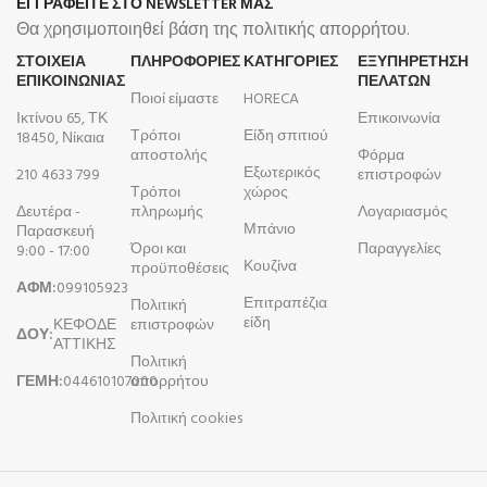
ΕΓΓΡΑΦΕΙΤΕ ΣΤΟ NEWSLETTER ΜΑΣ
Θα χρησιμοποιηθεί βάση της πολιτικής απορρήτου.
ΣΤΟΙΧΕΙΑ
ΠΛΗΡΟΦΟΡΊΕΣ
ΚΑΤΗΓΟΡΙΕΣ
ΕΞΥΠΗΡΕΤΗΣΗ
ΕΠΙΚΟΙΝΩΝΙΑΣ
ΠΕΛΑΤΩΝ
Ποιοί είμαστε
HORECA
Ικτίνου 65, ΤΚ
Επικοινωνία
Τρόποι
Είδη σπιτιού
18450, Νίκαια
αποστολής
Φόρμα
Εξωτερικός
210 4633 799
επιστροφών
Τρόποι
χώρος
Δευτέρα -
πληρωμής
Λογαριασμός
Μπάνιο
Παρασκευή
Όροι και
Παραγγελίες
9:00 - 17:00
Κουζίνα
προϋποθέσεις
ΑΦΜ:
099105923
Επιτραπέζια
Πολιτική
είδη
ΚΕΦΟΔΕ
επιστροφών
ΔΟΥ:
ΑΤΤΙΚΗΣ
Πολιτική
ΓΕΜΗ:
044610107000
απορρήτου
Πολιτική cookies