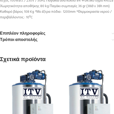
Ισχύς 700Watt / 230V / 50Hz Παγάκια ανά κύκλο 84 Ψυκτικό υγρό R452a
Χωρητικότητα αποθήκης 80 kg Παγάκι συμπαγές 36 gr (38Ø x 38h mm)
Καθαρό βάρος 108 Kg *Με έξτρα πόδια : 1200mm *Θερμοκρασία νερού /
περιβάλλοντος : 10ºC
Επιπλέον πληροφορίες
Τρόποι αποστολής
Σχετικά προϊόντα