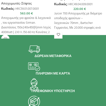
Αποχυμωτές-Στίφτες
Κωδικός:
HRC49.04.009.0001
220.00
€
Κωδικός:
HRC59.01.007.0001
563.00
€
Juicer 700 Αποχυμωτής με διάμετρο
Αποχυμωτής για φρούτα & λαχανικά
υποδοχής φρούτων –
, του εργοστασίου Sirman.
λαχανικών 70mm , Bartscher
Διαστάσεις 150x240x450(h)mm Ισχύς
Γερμανίας. Με 20.000 στροφές ανά
400Watt | 230 V /50-60 Hz Κανάτες 2
λεπτό, ο ισχυρός αποχυμωτής
ΔΩΡΕΑΝ ΜΕΤΑΦΟΡΙΚΑ
ΠΛΗΡΩΜΗ ΜΕ ΚΑΡΤΑ
ΤΗΛΕΦΩΝΙΚΗ ΥΠΟΣΤΗΡΙΞΗ