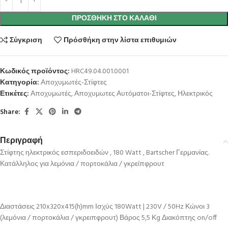
ΠΡΟΣΘΉΚΗ ΣΤΟ ΚΑΛΆΘΙ
Σύγκριση
Πρόσθήκη στην λίστα επιθυμιών
Κωδικός προϊόντος:
HRC49.04.001.0001
Κατηγορία:
Αποχυμωτές-Στίφτες
Ετικέτες:
Αποχυμωτές
,
Αποχυμωτες Αυτόματοι-Στίφτες
,
Ηλεκτρικός
Share:
Περιγραφή
Στίφτης ηλεκτρικός εσπεριδοειδών , 180 Watt , Bartscher Γερμανίας.
Κατάλληλος για λεμόνια / πορτοκάλια / γκρείπφρουτ
Διαστάσεις 210x320x415(h)mm Ισχύς 180Watt | 230V / 50Hz Κώνοι 3
(λεμόνια / πορτοκάλια / γκρειπφρουτ) Βάρος 5,5 Κg Διακόπτης on/off