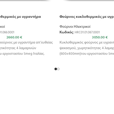
θερμικός με υγραντήρα
Φούρνος κυκλοθερμικός με υγ
κοί
Φούρνοι Ηλεκτρικοί
1.066.0001
Κωδικός:
HRC01.01.067.0001
2660.00
€
3050.00
€
φούρνος με υγραντήρα απ’ευθείας
Κυκλοθερμικός φούρνος με υγραντ
τικότητας 4 λαμαρινών
ψεκασμού, χωρητικότητας 4 λαμα
 εργοστασίου Smeg Ιταλίας.
(600x400mm)του εργοστασίου Smeg
ερόθερμο Ψήσιμο & Υγραντήρας
Λειτουργίες : Αερόθερμο Ψήσιμο 
(άνω