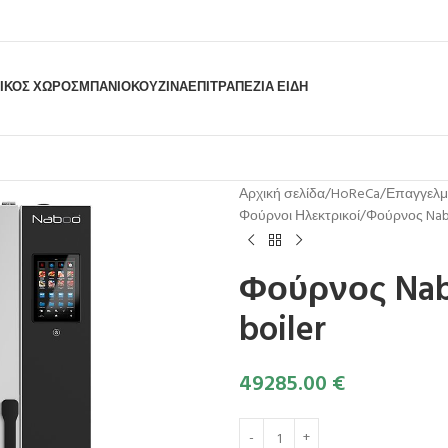
ΙΚΟΣ ΧΩΡΟΣ
ΜΠΆΝΙΟ
ΚΟΥΖΊΝΑ
ΕΠΙΤΡΑΠΈΖΙΑ ΕΊΔΗ
Αρχική σελίδα
HoReCa
Επαγγελμ
Φούρνοι Ηλεκτρικοί
Φούρνος Nabo
Φούρνος Nab
boiler
49285.00
€