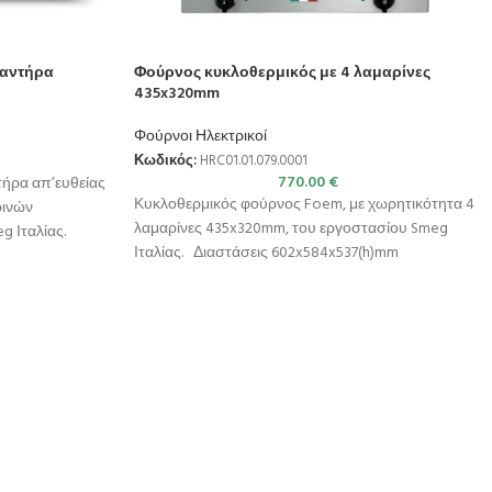
ραντήρα
Φούρνος κυκλοθερμικός με 4 λαμαρίνες
435x320mm
Φούρνοι Ηλεκτρικοί
Κωδικός:
HRC01.01.079.0001
770.00
€
ήρα απ’ευθείας
Κυκλοθερμικός φούρνος Foem, με χωρητικότητα 4
ρινών
λαμαρίνες 435x320mm, του εργοστασίου Smeg
 Ιταλίας.
Ιταλίας. Διαστάσεις 602x584x537(h)mm
& Υγραντήρας
Χωρητικότητα 4 λαμαρίνες (435x320mm)
Απόσταση