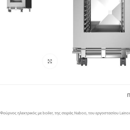
Κλικ για μεγέθυνση
Φούρνος ηλεκτρικός με boiler, της σειράς Naboo, του εργοστασίου Laino