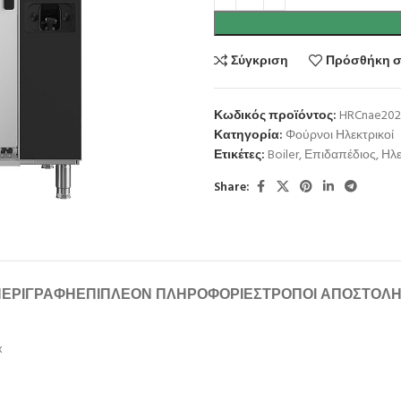
Σύγκριση
Πρόσθήκη σ
Κωδικός προϊόντος:
HRCnae202
Κατηγορία:
Φούρνοι Ηλεκτρικοί
Ετικέτες:
Boiler
,
Επιδαπέδιος
,
Ηλε
Share:
ΠΕΡΙΓΡΑΦΉ
ΕΠΙΠΛΈΟΝ ΠΛΗΡΟΦΟΡΊΕΣ
ΤΡΌΠΟΙ ΑΠΟΣΤΟΛ
x