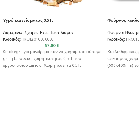
Υγρό καπνίσματος 0.5 lt
Φούρνος κυκλο
Λαμαρίνες-Σχάρες-Extra Εξοπλισμός
Φούρνοι Ηλεκτρι
Κωδικός:
HRC42.01.005.0005
Κωδικός:
HRC01.0
57.00
€
Smokegrill για μαγείρεμα σαν να χρησιμοποιούσαμε
Κυκλοθερμικός 
grill ή barbecue, χωρητικότητας 0,5 lt, του
ψεκασμού, χωρη
εργοστασίου Lainox Χωρητικότητα 0,5 lt
(600x400mm) του
Λειτουργίες : Α