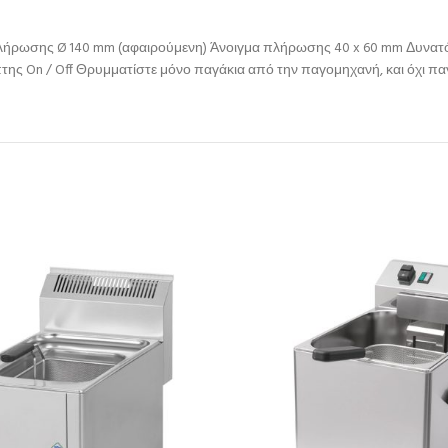
λήρωσης Ø 140 mm (αφαιρούμενη) Άνοιγμα πλήρωσης 40 x 60 mm Δυνατότη
της On / Off Θρυμματίστε μόνο παγάκια από την παγομηχανή, και όχι πα