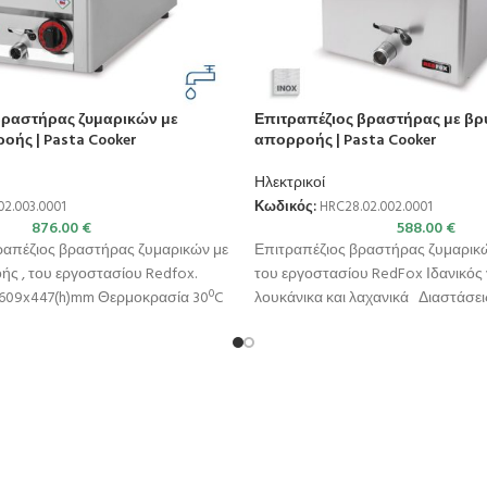
βραστήρας ζυμαρικών με
Επιτραπέζιος βραστήρας με βρ
οής | Pasta Cooker
απορροής | Pasta Cooker
Ηλεκτρικοί
02.003.0001
Κωδικός:
HRC28.02.002.0001
876.00
€
588.00
€
ραπέζιος βραστήρας ζυμαρικών με
Επιτραπέζιος βραστήρας ζυμαρικώ
ής , του εργοστασίου Redfox.
του εργοστασίου RedFox Ιδανικός 
x609x447(h)mm Θερμοκρασία 30ºC
λουκάνικα και λαχανικά Διαστάσει
τητα 8lt
300x466x376(h)mm Διαστάσεις καλ