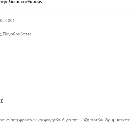
την λίστα επιθυμιών
05.0001
ς
,
Παγοθραύστες
ΉΣ
 παρουσίαση φρούτων και φαγητών ή για την ψύξη ποτών. Θρυμματίστε