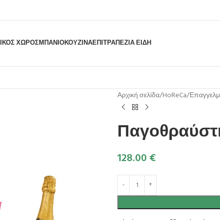
ΙΚΟΣ ΧΩΡΟΣ
ΜΠΆΝΙΟ
ΚΟΥΖΊΝΑ
ΕΠΙΤΡΑΠΈΖΙΑ ΕΊΔΗ
Αρχική σελίδα
HoReCa
Επαγγελμ
Παγοθραύστ
128.00
€