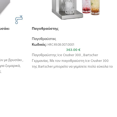
υσάκι
Παγοθραύστης
Παγοθραύστες
Κωδικός:
HRC49.08.007.0001
363.00
€
Παγοθραύστης Ice Crusher 300 , Bartscher
ν με βρυσάκι ,
Γερμανίας. Με τον παγοθραύστη Ice Crusher 300
για ζυμαρικά,
της Bartscher μπορείτε να γεμίσετε πολύ εύκολα το
ς
αθιού