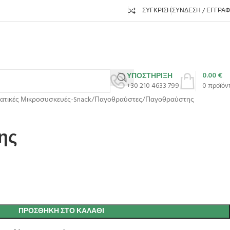
ΣΎΓΚΡΙΣΗ
ΣΎΝΔΕΣΗ / ΕΓΓΡΑ
0.00
€
ΥΠΟΣΤΗΡΙΞΗ
+30 210 4633 799
0
προϊόν
ατικές Μικροσυσκευές-Snack
Παγοθραύστες
Παγοθραύστης
ης
ΠΡΟΣΘΉΚΗ ΣΤΟ ΚΑΛΆΘΙ