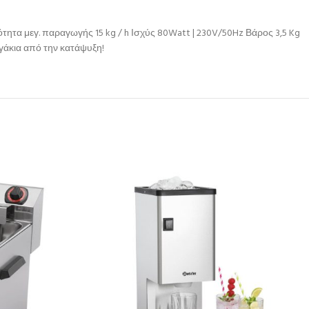
τα μεγ. παραγωγής 15 kg / h Ισχύς 80Watt | 230V/50Hz Βάρος 3,5 Kg
γάκια από την κατάψυξη!