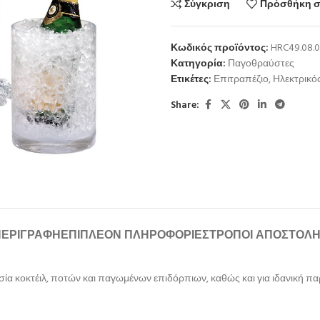
Σύγκριση
Πρόσθήκη σ
Κωδικός προϊόντος:
HRC49.08.0
Κατηγορία:
Παγοθραύστες
Ετικέτες:
Επιτραπέζιο
,
Ηλεκτρικό
Share:
ΠΕΡΙΓΡΑΦΉ
ΕΠΙΠΛΈΟΝ ΠΛΗΡΟΦΟΡΊΕΣ
ΤΡΌΠΟΙ ΑΠΟΣΤΟΛ
μασία κοκτέιλ, ποτών και παγωμένων επιδόρπιων, καθώς και για ιδανική