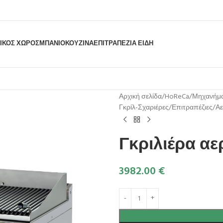
ΙΚΟΣ ΧΩΡΟΣ
ΜΠΆΝΙΟ
ΚΟΥΖΊΝΑ
ΕΠΙΤΡΑΠΈΖΙΑ ΕΊΔΗ
Αρχική σελίδα
HoReCa
Μηχανήμα
Γκρίλ-Σχαριέρες
Επιτραπέζιες
Αε
Γκριλιέρα αε
3982.00
€