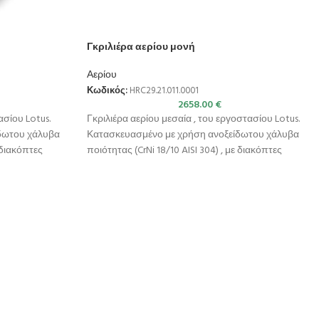
Γκριλιέρα αερίου μονή
Αερίου
Κωδικός:
HRC29.21.011.0001
2658.00
€
ασίου Lotus.
Γκριλιέρα αερίου μεσαία , του εργοστασίου Lotus.
δωτου χάλυβα
Κατασκευασμένο με χρήση ανοξείδωτου χάλυβα
ε διακόπτες
ποιότητας (CrNi 18/10 AISI 304) , με διακόπτες