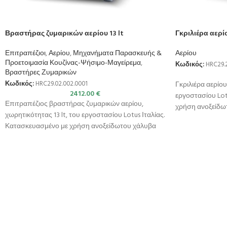
Βραστήρας ζυμαρικών αερίου 13 lt
Γκριλιέρα αερί
Επιτραπέζιοι
,
Αερίου
,
Μηχανήματα Παρασκευής &
Αερίου
Προετοιμασία Κουζίνας-Ψήσιμο-Μαγείρεμα
,
Κωδικός:
HRC29.2
Βραστήρες Ζυμαρικών
Γκριλιέρα αερίου
Κωδικός:
HRC29.02.002.0001
2412.00
€
εργοστασίου Lot
Επιτραπέζιος βραστήρας ζυμαρικών αερίου,
χρήση ανοξείδωτ
χωρητικότητας 13 lt, του εργοστασίου Lotus Ιταλίας.
AISI 304) ,
Κατασκευασμένο με χρήση ανοξείδωτου χάλυβα
ποιότητας (CrNi 18/10 AISI