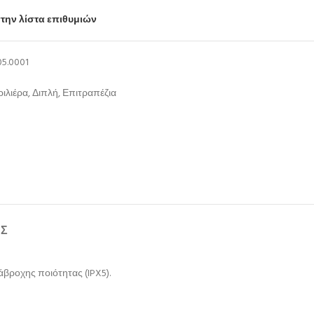
την λίστα επιθυμιών
05.0001
ριλιέρα
,
Διπλή
,
Επιτραπέζια
ΉΣ
άβροχης ποιότητας (IPX5).