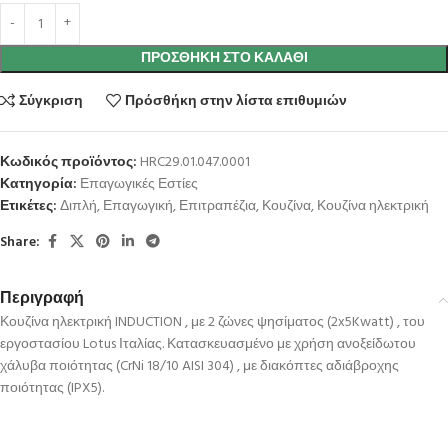
ΠΡΟΣΘΉΚΗ ΣΤΟ ΚΑΛΆΘΙ
Σύγκριση
Πρόσθήκη στην λίστα επιθυμιών
Κωδικός προϊόντος:
HRC29.01.047.0001
Κατηγορία:
Επαγωγικές Εστίες
Ετικέτες:
Διπλή
,
Επαγωγική
,
Επιτραπέζια
,
Κουζίνα
,
Κουζίνα ηλεκτρική
Share:
Περιγραφή
Κουζίνα ηλεκτρική INDUCTION , με 2 ζώνες ψησίματος (2x5Kwatt) , του
εργοστασίου Lotus Ιταλίας. Κατασκευασμένο με χρήση ανοξείδωτου
χάλυβα ποιότητας (CrNi 18/10 AISI 304) , με διακόπτες αδιάβροχης
ποιότητας (IPX5).