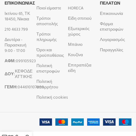
ΕΠΙΚΟΙΝΩΝΙΑΣ
ΠΕΛΑΤΩΝ
Ποιοί είμαστε
HORECA
Ικτίνου 65, ΤΚ
Επικοινωνία
Τρόποι
Είδη σπιτιού
18450, Νίκαια
αποστολής
Φόρμα
Εξωτερικός
210 4633 799
επιστροφών
Τρόποι
χώρος
Δευτέρα -
πληρωμής
Λογαριασμός
Μπάνιο
Παρασκευή
Όροι και
Παραγγελίες
9:00 - 17:00
Κουζίνα
προϋποθέσεις
ΑΦΜ:
099105923
Επιτραπέζια
Πολιτική
είδη
ΚΕΦΟΔΕ
επιστροφών
ΔΟΥ:
ΑΤΤΙΚΗΣ
Πολιτική
ΓΕΜΗ:
044610107000
απορρήτου
Πολιτική cookies