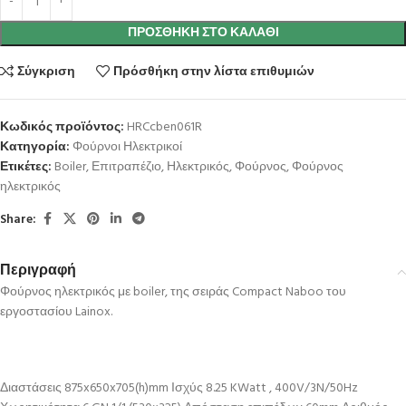
ΠΡΟΣΘΉΚΗ ΣΤΟ ΚΑΛΆΘΙ
Σύγκριση
Πρόσθήκη στην λίστα επιθυμιών
Κωδικός προϊόντος:
HRCcben061R
Κατηγορία:
Φούρνοι Ηλεκτρικοί
Ετικέτες:
Boiler
,
Επιτραπέζιο
,
Ηλεκτρικός
,
Φούρνος
,
Φούρνος
ηλεκτρικός
Share:
Περιγραφή
Φούρνος ηλεκτρικός με boiler, της σειράς Compact Naboo του
εργοστασίου Lainox.
Διαστάσεις 875x650x705(h)mm Ισχύς 8.25 KWatt , 400V/3N/50Hz