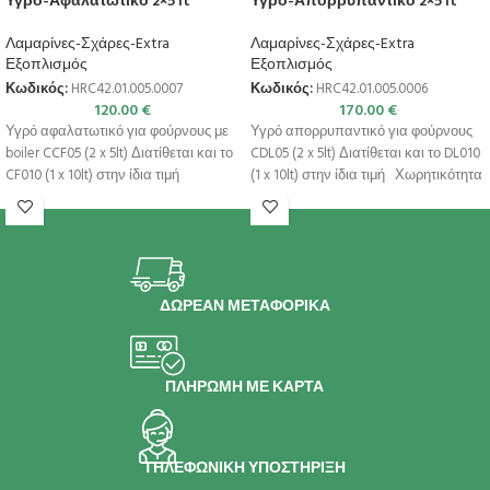
Υγρο-Αφαλατωτικό 2×5 lt
Υγρό-Απορρυπαντικό 2×5 lt
Λαμαρίνες-Σχάρες-Extra
Λαμαρίνες-Σχάρες-Extra
Εξοπλισμός
Εξοπλισμός
Κωδικός:
HRC42.01.005.0007
Κωδικός:
HRC42.01.005.0006
120.00
€
170.00
€
Υγρό αφαλατωτικό για φούρνους με
Υγρό απορρυπαντικό για φούρνους
boiler CCF05 (2 x 5lt) Διατίθεται και το
CDL05 (2 x 5lt) Διατίθεται και το DL010
CF010 (1 x 10lt) στην ίδια τιμή
(1 x 10lt) στην ίδια τιμή Χωρητικότητα
ΔΩΡΕΑΝ ΜΕΤΑΦΟΡΙΚΑ
ΠΛΗΡΩΜΗ ΜΕ ΚΑΡΤΑ
ΤΗΛΕΦΩΝΙΚΗ ΥΠΟΣΤΗΡΙΞΗ