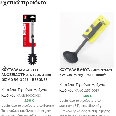
Σχετικά προϊόντα
ΚΟΥΤΑΛΑ SPAGHETTI
ΚΟΥΤΑΛΑ ΒΑΘΥΑ 30cm NYLON
ΑΝΟΞΕΙΔΩΤΗ & NYLON 32cm
KW-2551/Grey – Max.Home®
GIZMO BG-3063 – BERGNER
Κουτάλες-Πιρούνες-Αράχνες
Κουτάλες-Πιρούνες-Αράχνες
Κωδικός:
KANOL255100GR
2.65
€
Κωδικός:
KANBG00003063
5.58
€
Βρείτε όλα τα προϊόντα απο
Βρείτε όλα τα προϊόντα απο Bergner
Max.Home® Προϊόν ιδανικό για τα
Τα εργαλεία κουζίνας της Bergner
Αντικολλητικά σας σκεύη. Υψηλής