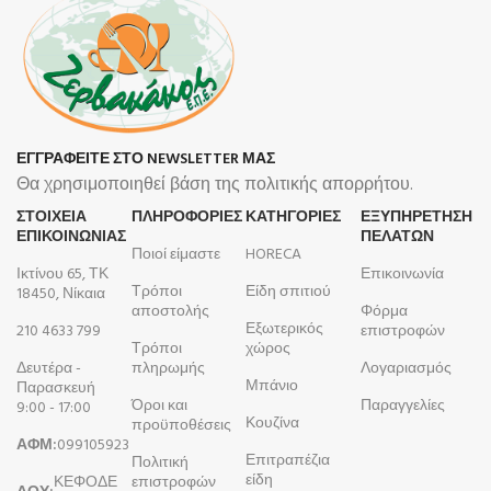
ΕΓΓΡΑΦΕΙΤΕ ΣΤΟ NEWSLETTER ΜΑΣ
Θα χρησιμοποιηθεί βάση της πολιτικής απορρήτου.
ΣΤΟΙΧΕΙΑ
ΠΛΗΡΟΦΟΡΊΕΣ
ΚΑΤΗΓΟΡΙΕΣ
ΕΞΥΠΗΡΕΤΗΣΗ
ΕΠΙΚΟΙΝΩΝΙΑΣ
ΠΕΛΑΤΩΝ
Ποιοί είμαστε
HORECA
Ικτίνου 65, ΤΚ
Επικοινωνία
Τρόποι
Είδη σπιτιού
18450, Νίκαια
αποστολής
Φόρμα
Εξωτερικός
210 4633 799
επιστροφών
Τρόποι
χώρος
Δευτέρα -
πληρωμής
Λογαριασμός
Μπάνιο
Παρασκευή
Όροι και
Παραγγελίες
9:00 - 17:00
Κουζίνα
προϋποθέσεις
ΑΦΜ:
099105923
Επιτραπέζια
Πολιτική
είδη
ΚΕΦΟΔΕ
επιστροφών