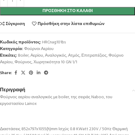
ΠΡΟΣΘΉΚΗ ΣΤΟ ΚΑΛΆΘΙ
Σύγκριση
Πρόσθήκη στην λίστα επιθυμιών
Κωδικός προϊόντος:
HRCnag101bs
Κατηγορία:
Φούρνοι Αερίου
Ετικέτες:
Boiler
,
Αερίου
,
Αναλογικός
,
Ατμός
,
Επιτραπέζιος
,
Φούρνο
Αερίου
,
Φούρνος
,
Χωρητικότητα 10 GN 1/1
Share:
Περιγραφή
Φούρνος αερίου αναλογικός με boiler, της σειράς Naboo, του
εργοστασίου Lainox
Διαστάσεις 852x797x1055(h)mm Ισχύς 0.8 KWatt 230V / 50Hz Θερμική