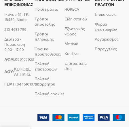
ΕΠΙΚΟΙΝΩΝΙΑΣ
ΠΕΛΑΤΩΝ
Ποιοί είμαστε
HORECA
Ικτίνου 65, ΤΚ
Επικοινωνία
Τρόποι
Είδη σπιτιού
18450, Νίκαια
αποστολής
Φόρμα
Εξωτερικός
210 4633 799
επιστροφών
Τρόποι
χώρος
Δευτέρα -
πληρωμής
Λογαριασμός
Μπάνιο
Παρασκευή
Όροι και
Παραγγελίες
9:00 - 17:00
Κουζίνα
προϋποθέσεις
ΑΦΜ:
099105923
Επιτραπέζια
Πολιτική
είδη
ΚΕΦΟΔΕ
επιστροφών
ΔΟΥ:
ΑΤΤΙΚΗΣ
Πολιτική
ΓΕΜΗ:
044610107000
απορρήτου
Πολιτική cookies