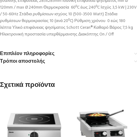
γυάλινης επιφάνειας 285x285mm Ιδανική επιφάνεια ψησίματος min Ø
120mm / max Ø 240mm Θερμοκρασία 60ºC έως 240ºC Ισχύς 3,5 kW | 230V
/ 50-60Hz Στάδια ρυθμίσεων ισχύος 10 (500-3500 Watt) Στάδια
ρυθμίσεων θερμοκρασίας 10 (ανά 20ºC) Ρύθμιση χρόνου 0 εώς 180
λέπτα Υλικό επιφάνειας ψησίματος Schott Ceran® Καθαρό Βάρος 7,5 kg
Ηλεκτρονική προστασία υπερθέρμανσης Διακόπτης On / Off
Επιπλέον πληροφορίες
Τρόποι αποστολής
Σχετικά προϊόντα