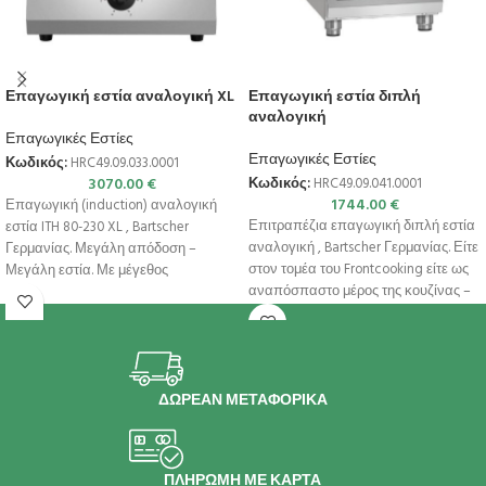
Επαγωγική εστία αναλογική XL
Επαγωγική εστία διπλή
αναλογική
Επαγωγικές Εστίες
Επαγωγικές Εστίες
Κωδικός:
HRC49.09.033.0001
3070.00
€
Κωδικός:
HRC49.09.041.0001
1744.00
€
Επαγωγική (induction) αναλογική
Επιτραπέζια επαγωγική διπλή εστία
εστία ITH 80-230 XL , Bartscher
αναλογική , Bartscher Γερμανίας. Είτε
Γερμανίας. Μεγάλη απόδοση –
στον τομέα του Frontcooking είτε ως
Μεγάλη εστία. Με μέγεθος
αναπόσπαστο μέρος της κουζίνας –
κατσαρόλας έως και
η
ΔΩΡΕΑΝ ΜΕΤΑΦΟΡΙΚΑ
ΠΛΗΡΩΜΗ ΜΕ ΚΑΡΤΑ